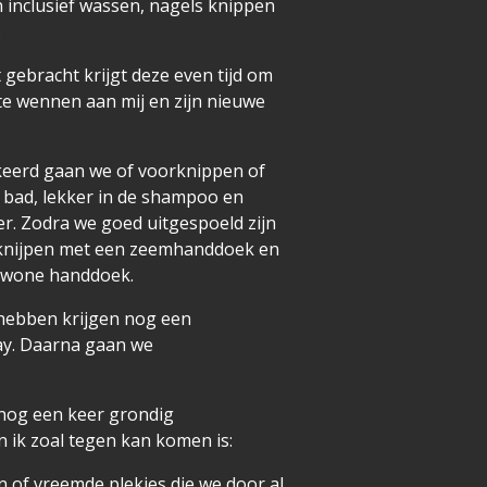
n inclusief wassen, nagels knippen
.
gebracht krijgt deze even tijd om
e wennen aan mij en zijn nieuwe
ekeerd gaan we of voorknippen of
 bad, lekker in de shampoo en
er. Zodra we goed uitgespoeld zijn
gknijpen met een zeemhanddoek en
ewone handdoek.
hebben krijgen nog een
ay. Daarna gaan we
 nog een keer grondig
 ik zoal tegen kan komen is:
n of vreemde plekjes die we door al