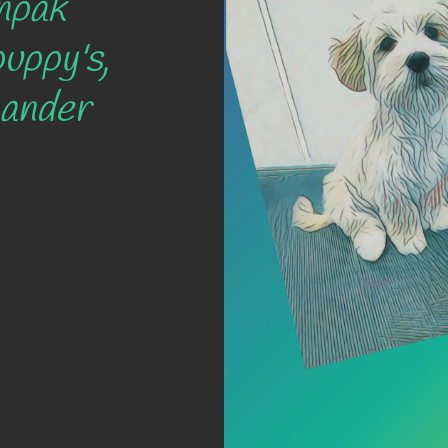
npak
uppy's,
 ander