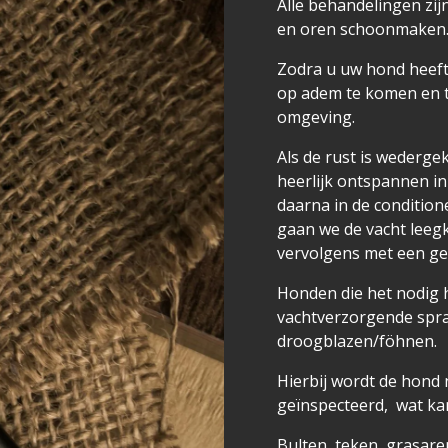
Alle behandelingen zij
en oren schoonmaken
Zodra u uw hond heeft 
op adem te komen en t
omgeving.
Als de rust is wederg
heerlijk ontspannen in
daarna in de condition
gaan we de vacht lee
vervolgens met een g
Honden die het nodig 
vachtverzorgende spr
droogblazen/föhnen.
Hierbij wordt de hond
geïnspecteerd, wat kan
Bulten, teken, grasare