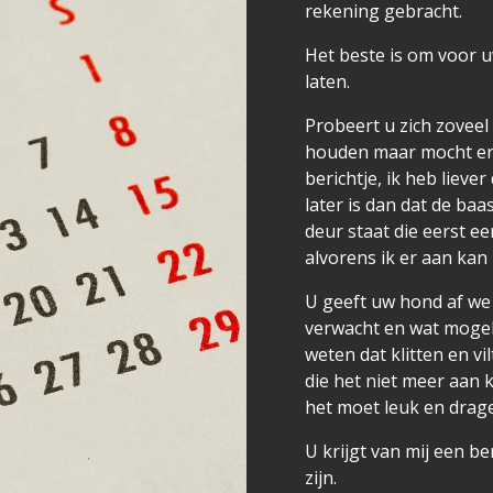
rekening gebracht.
Het beste is om voor 
laten.
Probeert u zich zoveel
houden maar mocht er 
berichtje, ik heb lieve
later is dan dat de ba
deur staat die eerst e
alvorens ik er aan kan
U geeft uw hond af we
verwacht en wat mogelijk
weten dat klitten en v
die het niet meer aan 
het moet leuk en dragel
U krijgt van mij een be
zijn.